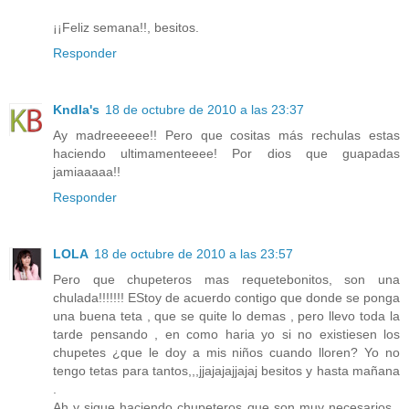
¡¡Feliz semana!!, besitos.
Responder
Kndla's
18 de octubre de 2010 a las 23:37
Ay madreeeeee!! Pero que cositas más rechulas estas
haciendo ultimamenteeee! Por dios que guapadas
jamiaaaaa!!
Responder
LOLA
18 de octubre de 2010 a las 23:57
Pero que chupeteros mas requetebonitos, son una
chulada!!!!!!! EStoy de acuerdo contigo que donde se ponga
una buena teta , que se quite lo demas , pero llevo toda la
tarde pensando , en como haria yo si no existiesen los
chupetes ¿que le doy a mis niños cuando lloren? Yo no
tengo tetas para tantos,,,jjajajajjajaj besitos y hasta mañana
.
Ah y sigue haciendo chupeteros que son muy necesarios ,